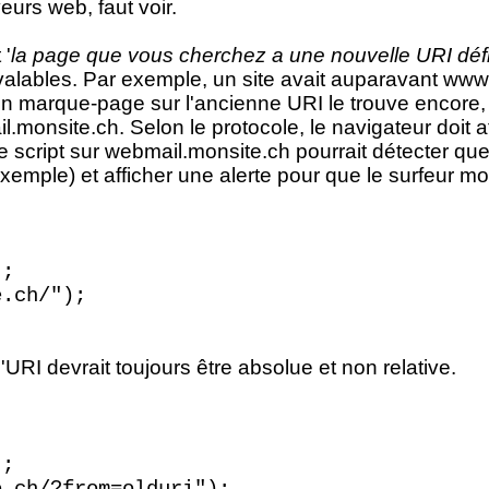
eurs web, faut voir.
 '
la page que vous cherchez a une nouvelle URI défi
s valables. Par exemple, un site avait auparavant www
un marque-page sur l'ancienne URI le trouve encore,
.monsite.ch. Selon le protocole, le navigateur doit a
Le script sur webmail.monsite.ch pourrait détecter qu
emple) et afficher une alerte pour que le surfeur mod
);
e.ch/");
l'URI devrait toujours être absolue et non relative.
);