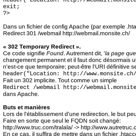
header("Location: http://webmail.monsit
exit;
?>
Dans un fichier de config Apache (par exemple .hta
Redirect 301 /webmail http://webmail.monsite.ch/
« 302 Temporary Redirect ».
Ce code signifie
Found
. Autrement dit, '
la page que
changement permanent et il faut donc désormais uti
n'est-ce que temporaire; peut-être l'URI définitive 
header("Location: http://www.monsite.ch
Fait un 302 implicite. Tout comme un simple
Redirect /webmail http://webmail.monsit
dans Apache.
Buts et manières
Lors de l'établissement d'une redirection, le but peu
Faire en sorte que seul le FQDN soit changé:
http://www.truc.com/tralala/ -> http://www.autretruc.
En ce cas, il suffira de mettre dans un fichier .htacc