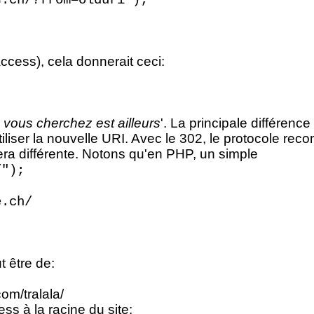
e.ch/?from=olduri");
ccess), cela donnerait ceci:
 vous cherchez est ailleurs
'. La principale différenc
liser la nouvelle URI. Avec le 302, le protocole rec
sera différente. Notons qu'en PHP, un simple
/");
e.ch/
t être de:
com/tralala/
ess à la racine du site: