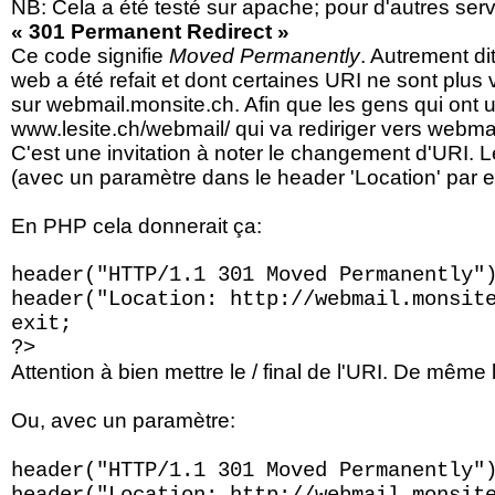
NB: Cela a été testé sur apache; pour d'autres serv
« 301 Permanent Redirect »
Ce code signifie
Moved Permanently
. Autrement dit
web a été refait et dont certaines URI ne sont plu
sur webmail.monsite.ch. Afin que les gens qui ont 
www.lesite.ch/webmail/ qui va rediriger vers webmail
C'est une invitation à noter le changement d'URI. 
(avec un paramètre dans le header 'Location' par ex
En PHP cela donnerait ça:
header("HTTP/1.1 301 Moved Permanently"
header("Location: http://webmail.monsit
exit;
?>
Attention à bien mettre le / final de l'URI. De même 
Ou, avec un paramètre:
header("HTTP/1.1 301 Moved Permanently"