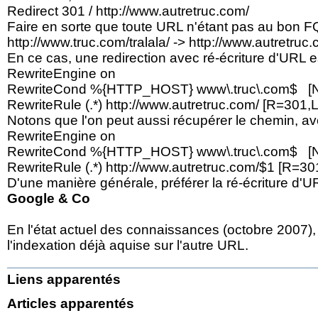
Redirect 301 / http://www.autretruc.com/
Faire en sorte que toute URL n'étant pas au bon 
http://www.truc.com/tralala/ -> http://www.autretruc
En ce cas, une redirection avec ré-écriture d'URL est 
RewriteEngine on
RewriteCond %{HTTP_HOST} www\.truc\.com$ [
RewriteRule (.*) http://www.autretruc.com/ [R=301,L
Notons que l'on peut aussi récupérer le chemin, ave
RewriteEngine on
RewriteCond %{HTTP_HOST} www\.truc\.com$ [
RewriteRule (.*) http://www.autretruc.com/$1 [R=30
D'une manière générale, préférer la ré-écriture d'UR
Google & Co
En l'état actuel des connaissances (octobre 2007), 
l'indexation déjà aquise sur l'autre URL.
Liens apparentés
Articles apparentés