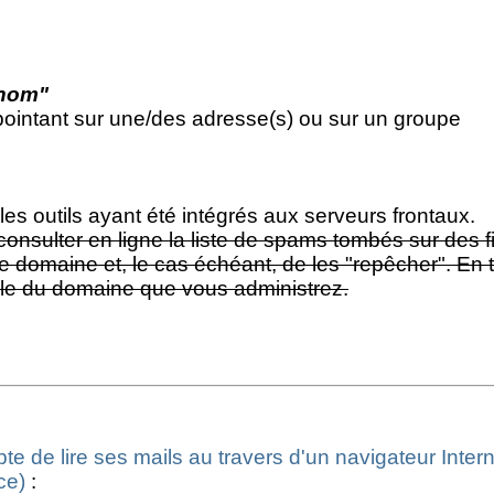
rnom"
 pointant sur une/des adresse(s) ou sur un groupe
 les outils ayant été intégrés aux serveurs frontaux.
sulter en ligne la liste de spams tombés sur des fi
re domaine et, le cas échéant, de les "repêcher". En
ble du domaine que vous administrez.
te de lire ses mails au travers d'un navigateur Inter
ce)
: