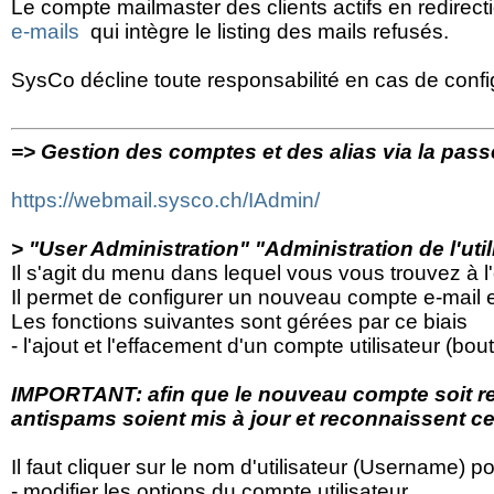
Le compte mailmaster des clients actifs en redirection
e-mails
qui intègre le listing des mails refusés.
SysCo décline toute responsabilité en cas de configu
=> Gestion des comptes et des alias via la passe
https://webmail.sysco.ch/IAdmin/
> "User Administration" "Administration de l'util
Il s'agit du menu dans lequel vous vous trouvez à l
Il permet de configurer un nouveau compte e-mail e
Les fonctions suivantes sont gérées par ce biais
- l'ajout et l'effacement d'un compte utilisateur (bo
IMPORTANT: afin que le nouveau compte soit recon
antispams soient mis à jour et reconnaissent c
Il faut cliquer sur le nom d'utilisateur (Username) p
- modifier les options du compte utilisateur