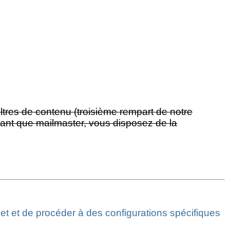
ltres de contenu (troisième rempart de notre
 tant que mailmaster, vous disposez de la
net et de procéder à des configurations spécifiques